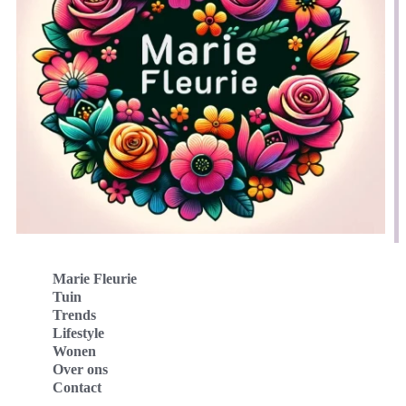
Marie Fleurie
Tuin
Trends
Lifestyle
Wonen
Over ons
Contact