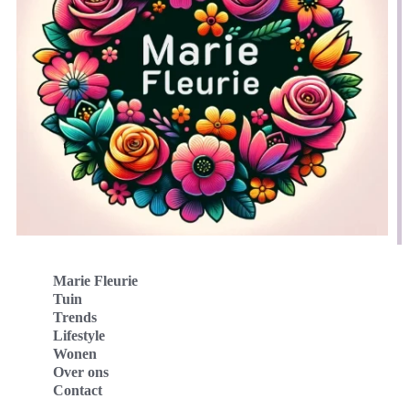
Marie Fleurie
Tuin
Trends
Lifestyle
Wonen
Over ons
Contact