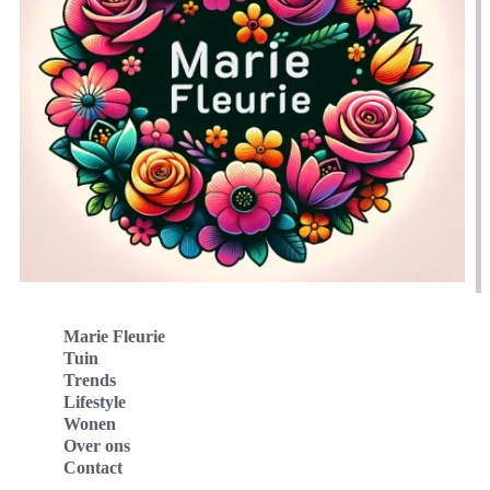
Marie Fleurie
Tuin
Trends
Lifestyle
Wonen
Over ons
Contact