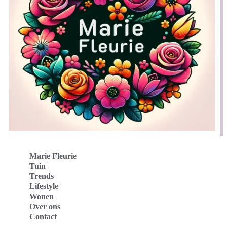
Marie Fleurie
Tuin
Trends
Lifestyle
Wonen
Over ons
Contact