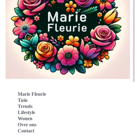
Marie Fleurie
Tuin
Trends
Lifestyle
Wonen
Over ons
Contact