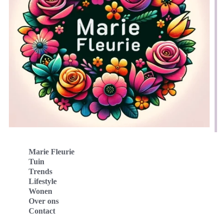
Marie Fleurie
Tuin
Trends
Lifestyle
Wonen
Over ons
Contact