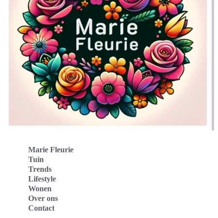
Marie Fleurie
Tuin
Trends
Lifestyle
Wonen
Over ons
Contact