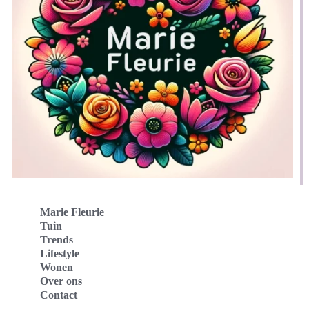
Marie Fleurie
Tuin
Trends
Lifestyle
Wonen
Over ons
Contact