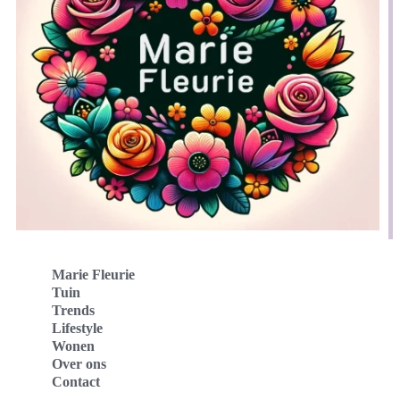
Marie Fleurie
Tuin
Trends
Lifestyle
Wonen
Over ons
Contact