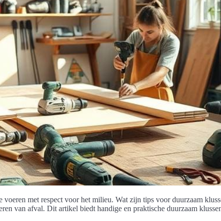
 voeren met respect voor het milieu. Wat zijn tips voor duurzaam klus
eren van afval. Dit artikel biedt handige en praktische duurzaam klusse