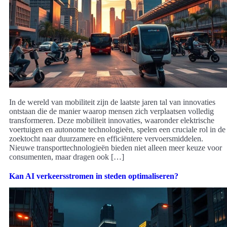
In de wereld van mobiliteit zijn de laatste jaren tal van innovaties
ontstaan die de manier waarop mensen zich verplaatsen volledig
transformeren. Deze mobiliteit innovaties, waaronder elektrische
voertuigen en autonome technologieën, spelen een cruciale rol in de
zoektocht naar duurzamere en efficiëntere vervoersmiddelen.
Nieuwe transporttechnologieën bieden niet alleen meer keuze voor
consumenten, maar dragen ook […]
Kan AI verkeersstromen in steden optimaliseren?