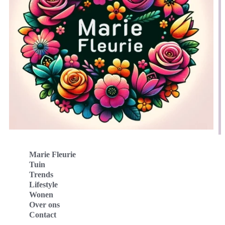
Marie Fleurie
Tuin
Trends
Lifestyle
Wonen
Over ons
Contact