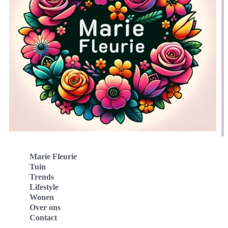
Marie Fleurie
Tuin
Trends
Lifestyle
Wonen
Over ons
Contact