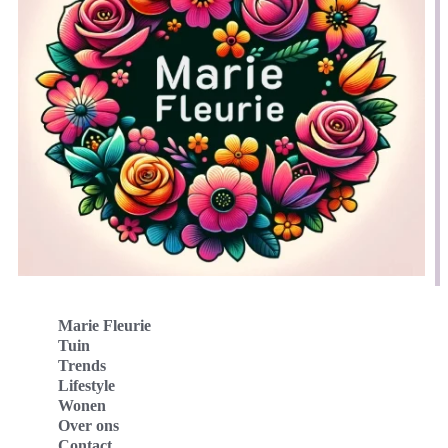
Marie Fleurie
Tuin
Trends
Lifestyle
Wonen
Over ons
Contact