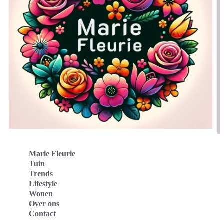
Marie Fleurie
Tuin
Trends
Lifestyle
Wonen
Over ons
Contact