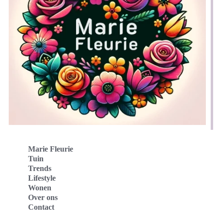
Marie Fleurie
Tuin
Trends
Lifestyle
Wonen
Over ons
Contact