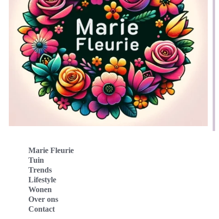
Marie Fleurie
Tuin
Trends
Lifestyle
Wonen
Over ons
Contact