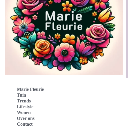
Marie Fleurie
Tuin
Trends
Lifestyle
Wonen
Over ons
Contact