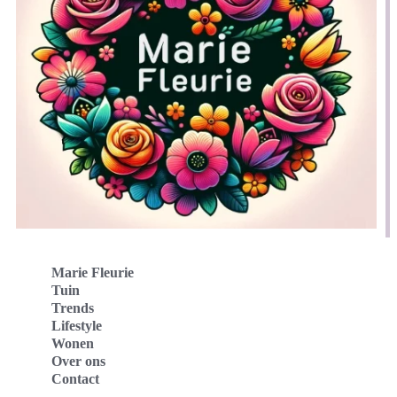
Marie Fleurie
Tuin
Trends
Lifestyle
Wonen
Over ons
Contact