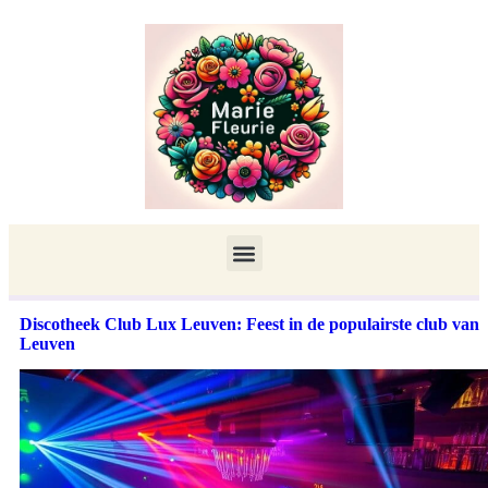
Discotheek Club Lux Leuven: Feest in de populairste club van
Leuven