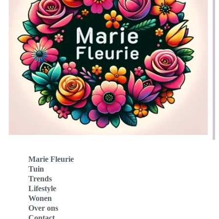
Marie Fleurie
Tuin
Trends
Lifestyle
Wonen
Over ons
Contact