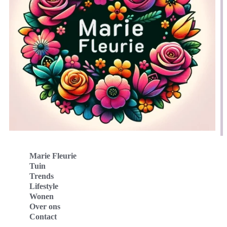
Marie Fleurie
Tuin
Trends
Lifestyle
Wonen
Over ons
Contact