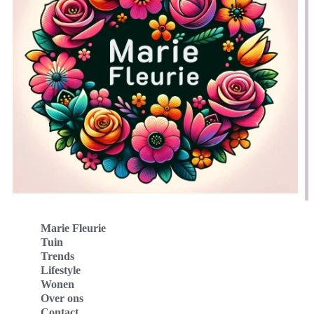
Marie Fleurie
Tuin
Trends
Lifestyle
Wonen
Over ons
Contact