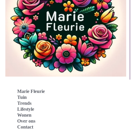
Marie Fleurie
Tuin
Trends
Lifestyle
Wonen
Over ons
Contact