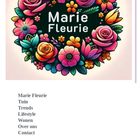
Marie Fleurie
Tuin
Trends
Lifestyle
Wonen
Over ons
Contact