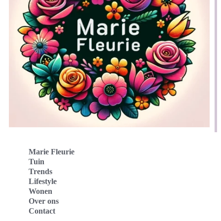
Marie Fleurie
Tuin
Trends
Lifestyle
Wonen
Over ons
Contact