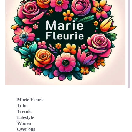
Marie Fleurie
Tuin
Trends
Lifestyle
Wonen
Over ons