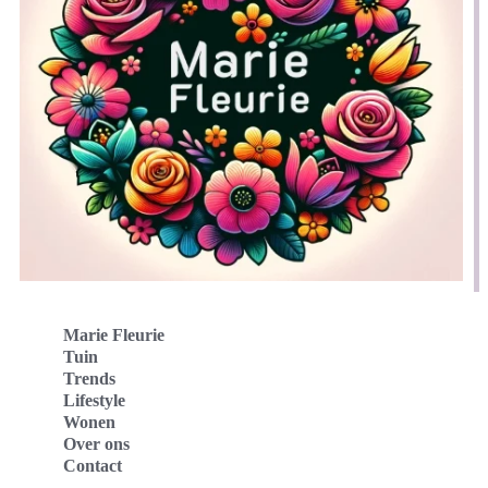
Marie Fleurie
Tuin
Trends
Lifestyle
Wonen
Over ons
Contact