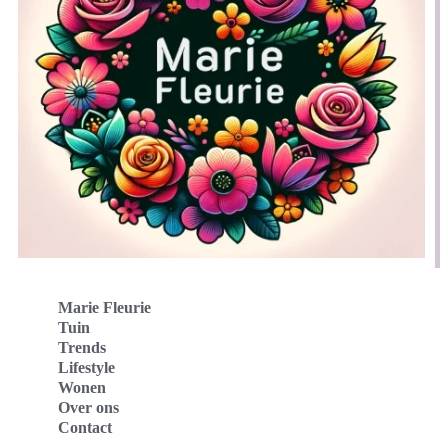
Marie Fleurie
Tuin
Trends
Lifestyle
Wonen
Over ons
Contact