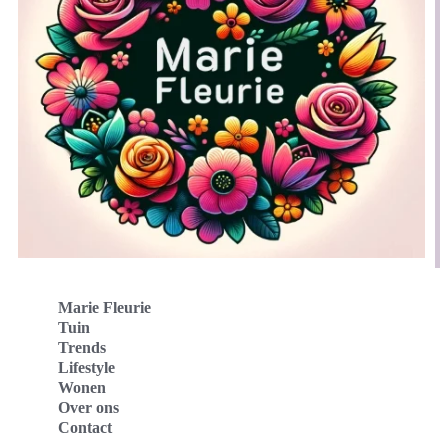
Marie Fleurie
Tuin
Trends
Lifestyle
Wonen
Over ons
Contact