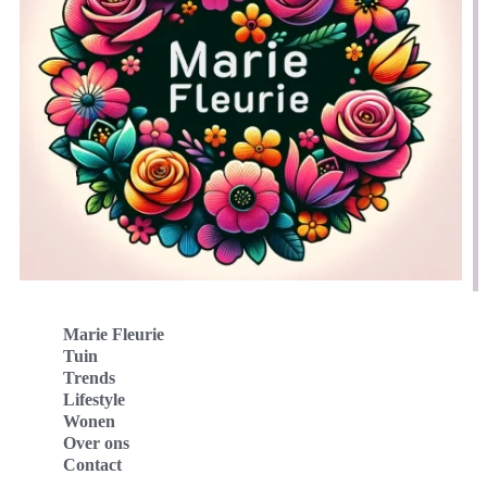
Marie Fleurie
Tuin
Trends
Lifestyle
Wonen
Over ons
Contact