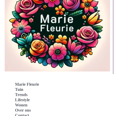
Marie Fleurie
Tuin
Trends
Lifestyle
Wonen
Over ons
Contact