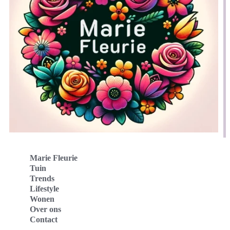
Marie Fleurie
Tuin
Trends
Lifestyle
Wonen
Over ons
Contact