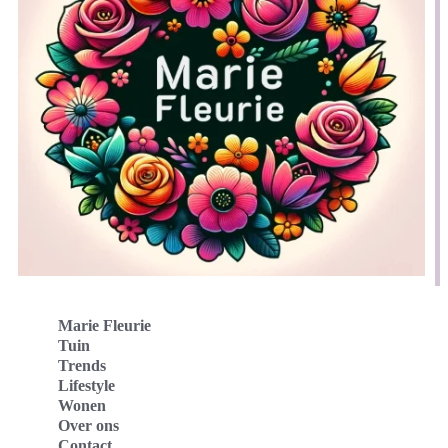
Marie Fleurie
Tuin
Trends
Lifestyle
Wonen
Over ons
Contact