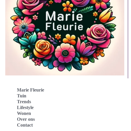
Marie Fleurie
Tuin
Trends
Lifestyle
Wonen
Over ons
Contact