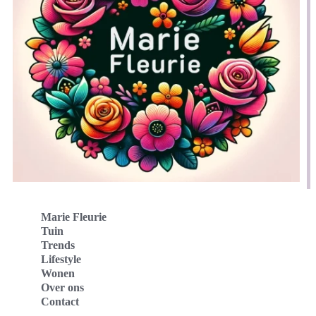
Marie Fleurie
Tuin
Trends
Lifestyle
Wonen
Over ons
Contact