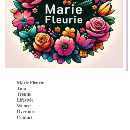
Marie Fleurie
Tuin
Trends
Lifestyle
Wonen
Over ons
Contact