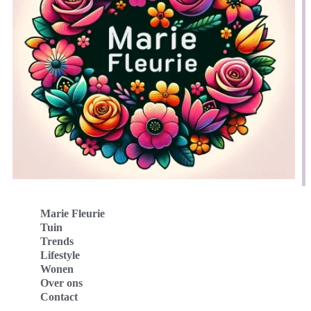
Marie Fleurie
Tuin
Trends
Lifestyle
Wonen
Over ons
Contact