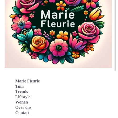
Marie Fleurie
Tuin
Trends
Lifestyle
Wonen
Over ons
Contact