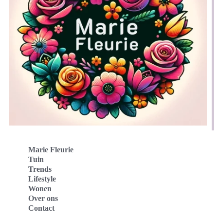
Marie Fleurie
Tuin
Trends
Lifestyle
Wonen
Over ons
Contact