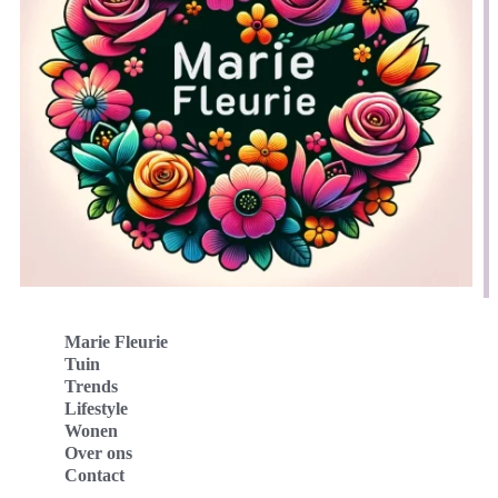
Marie Fleurie
Tuin
Trends
Lifestyle
Wonen
Over ons
Contact