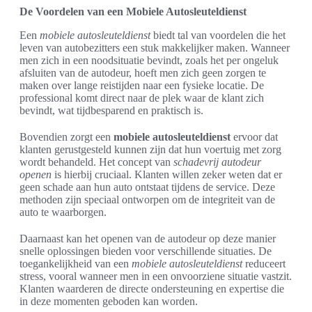
De Voordelen van een Mobiele Autosleuteldienst
Een
mobiele autosleuteldienst
biedt tal van voordelen die het
leven van autobezitters een stuk makkelijker maken. Wanneer
men zich in een noodsituatie bevindt, zoals het per ongeluk
afsluiten van de autodeur, hoeft men zich geen zorgen te
maken over lange reistijden naar een fysieke locatie. De
professional komt direct naar de plek waar de klant zich
bevindt, wat tijdbesparend en praktisch is.
Bovendien zorgt een
mobiele autosleuteldienst
ervoor dat
klanten gerustgesteld kunnen zijn dat hun voertuig met zorg
wordt behandeld. Het concept van
schadevrij autodeur
openen
is hierbij cruciaal. Klanten willen zeker weten dat er
geen schade aan hun auto ontstaat tijdens de service. Deze
methoden zijn speciaal ontworpen om de integriteit van de
auto te waarborgen.
Daarnaast kan het openen van de autodeur op deze manier
snelle oplossingen bieden voor verschillende situaties. De
toegankelijkheid van een
mobiele autosleuteldienst
reduceert
stress, vooral wanneer men in een onvoorziene situatie vastzit.
Klanten waarderen de directe ondersteuning en expertise die
in deze momenten geboden kan worden.