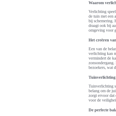
Waarom verlicht
Verlichting spee
de tuin met een 
bij schemering. 
draagt ook bij a
omgeving voor g
Het creëren van
Een van de belan
verlichting kan 
vermindert de k
zonsondergang. 
bezoekers, wat de
Tuinverlichting 
Tuinverlichting s
belang om de juis
zorgt ervoor dat 
voor de veilighe
De perfecte bala