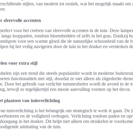
erschillende stijlen, van modern tot rustiek, wat het mogelijk maakt om 
eer.
 sfeervolle accenten
perfect voor het creëren van sfeervolle accenten in de tuin. Deze lamp
 langs looppaden, rondom bloembedden of zelfs in het gras. Dankzij hu
ondspots voor een warme gloed die de natuurlijke schoonheid van de b
pen bij het veilig navigeren door de tuin in het donker en versterken d
len voor extra stijl
ubelen zijn een trend die steeds populairder wordt in moderne buitenru
en functionaliteit met stijl, doordat ze niet alleen als zitgedeelte die
en. Door het gebruik van verlichte tuinmeubelen wordt de avond in de tu
ng, terwijl ze tegelijkertijd een mooie aanvulling vormen op het decor.
et plaatsen van tuinverlichting
van tuinverlichting is het belangrijk om strategisch te werk te gaan. De ju
verbeteren en de veiligheid verhogen. Verlichting rondom paden en oprit
 doorgang in het donker. Dit helpt niet alleen om struikelen te voorkom
nodigende uitstraling van de tuin.