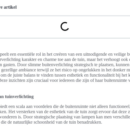
 artikel
peelt een essentiële rol in het creëren van een uitnodigende en veilige b
erverlichting karakter en charme toe aan de tuin, maar het verhoogt ook 
 gasten. Door slimme buitenverlichting strategisch te plaatsen, kunnen
 gezellige ambiance terwijl ze het risico op ongelukken in het donker m
 om de juiste balans te vinden tussen esthetiek en functionaliteit bij het
Deze inzichten zijn cruciaal voor iedereen die zijn of haar buitenruimte w
n tuinverlichting
biedt een scala aan voordelen die de buitenruimte niet alleen functionee
en. Het versterken van de esthetiek van de tuin zorgt ervoor dat deze z
onderen is. Door strategische plaatsing van lampen kan men verschille
 die de natuurlijke schoonheid van de tuin benadrukken.