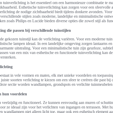
an tuinverlichting is het essentieel om een harmonieuze combinatie te 
uikbaarheid. Esthetische tuinverlichting kan zorgen voor een sfeervolle 
verlichting de nodige zichtbaarheid biedt tijdens donkere avonden. Voor
verschillende stijlen zoals moderne, landelijke en minimalistische on
n zoals Philips en Lucide bieden diverse opties die zowel stijl als func
ing die passen bij verschillende tuinstijlen
de gekozen tuinstijl kan de verlichting variëren. Voor een moderne tuin 
listische lampen ideaal. In een landelijke omgeving zorgen lantaarns 
armante uitstraling. Voor een minimalistische tuin zijn geurloze, subti
assen van een mix van esthetische en functionele tuinverlichting kan de 
versterken.
lichting
bestaat in vele vormen en maten, elk met unieke voordelen en toepassin
juiste soorten verlichting te kiezen om een sfeer te creëren die past bij d
 deze sectie worden wandlampen, grondspots en verlichte tuinmeubelen
 hun voordelen
 veelzijdig en functioneel. Ze kunnen eenvoudig aan muren of schutt
or ze ideaal zijn voor het verlichten van ingangen en terrassen. Met hun
 wandlampen niet alleen licht toe, maar ook een esthetisch element aan