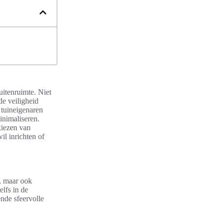
uitenruimte. Niet
de veiligheid
 tuineigenaren
inimaliseren.
 kiezen van
il inrichten of
l, maar ook
elfs in de
nde sfeervolle