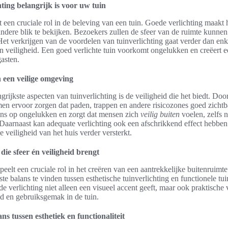
ing belangrijk is voor uw tuin
lt een cruciale rol in de beleving van een tuin. Goede verlichting maakt
andere blik te bekijken. Bezoekers zullen de sfeer van de ruimte kunnen
Het verkrijgen van de voordelen van tuinverlichting gaat verder dan enke
an veiligheid. Een goed verlichte tuin voorkomt ongelukken en creëert 
asten.
 een veilige omgeving
grijkste aspecten van tuinverlichting is de veiligheid die het biedt. Do
men ervoor zorgen dat paden, trappen en andere risicozones goed zichtba
ans op ongelukken en zorgt dat mensen zich
veilig buiten
voelen, zelfs 
Daarnaast kan adequate verlichting ook een afschrikkend effect hebbe
 veiligheid van het huis verder versterkt.
die sfeer én veiligheid brengt
peelt een cruciale rol in het creëren van een aantrekkelijke buitenruimte
te balans te vinden tussen esthetische tuinverlichting en functionele tui
de verlichting niet alleen een visueel accent geeft, maar ook praktische
id en gebruiksgemak in de tuin.
ns tussen esthetiek en functionaliteit