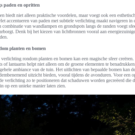
gs paden en opritten
ten biedt niet alleen praktische voordelen, maar voegt ook een esthetisc
et accentueren van paden met subtiele verlichting maakt navigeren in 
 combinatie van wandlampen en grondspots langs de randen voegt sfeer
arborgt. Denk bij het kiezen van lichtbronnen vooral aan energiezuinige
den.
ndom planten en bomen
 verlichting rondom planten en bomen kan een magische sfeer creëren. 
ts of lantaarns helpt niet alleen om de groene elementen te benadrukken
lgehele ambiance van de tuin. Het uitlichten van bepaalde bomen kan d
dembenemend uitzicht bieden, vooral tijdens de avonduren. Voor een opt
 de verlichting zo te positioneren dat schaduwen worden gecreëerd die d
uin op een unieke manier laten zien.