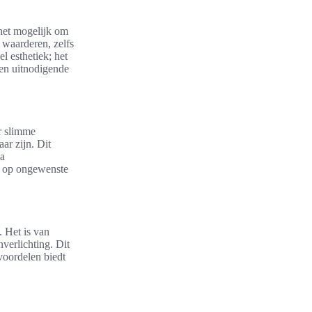
 het mogelijk om
 waarderen, zelfs
l esthetiek; het
een uitnodigende
or slimme
ar zijn. Dit
na
n op ongewenste
. Het is van
nverlichting. Dit
 voordelen biedt