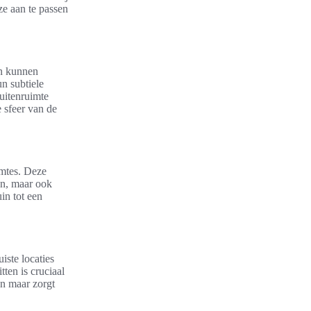
ze aan te passen
en kunnen
n subtiele
uitenruimte
e sfeer van de
imtes. Deze
nen, maar ook
in tot een
iste locaties
ten is cruciaal
en maar zorgt