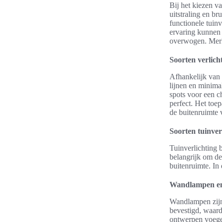
Bij het kiezen v
uitstraling en br
functionele tuin
ervaring kunnen 
overwogen. Merke
Soorten verlicht
Afhankelijk van 
lijnen en minima
spots voor een ch
perfect. Het toep
de buitenruimte 
Soorten tuinver
Tuinverlichting 
belangrijk om de 
buitenruimte. In
Wandlampen en
Wandlampen zijn
bevestigd, waardo
ontwerpen voegen