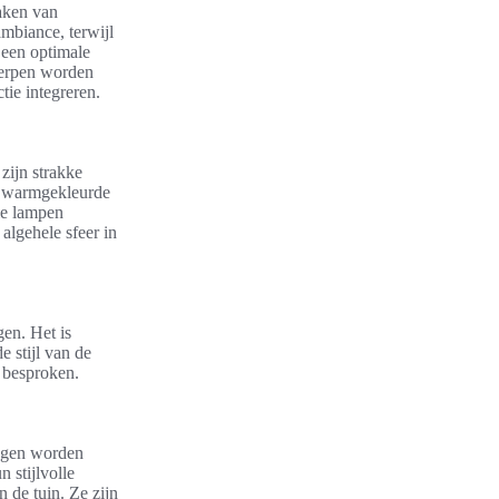
maken van
ambiance, terwijl
 een optimale
twerpen worden
tie integreren.
zijn strakke
en warmgekleurde
ele lampen
algehele sfeer in
gen. Het is
e stijl van de
 besproken.
ingen worden
 stijlvolle
 de tuin. Ze zijn