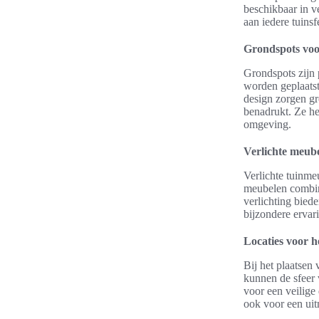
beschikbaar in v
aan iedere tuinsf
Grondspots voor
Grondspots zijn 
worden geplaatst
design zorgen gr
benadrukt. Ze hel
omgeving.
Verlichte meube
Verlichte tuinme
meubelen combiner
verlichting bied
bijzondere ervari
Locaties voor h
Bij het plaatsen 
kunnen de sfeer 
voor een veilige
ook voor een uit