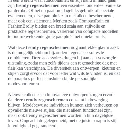
In een wereld waar functionaliteit en stijl hand in hand gaan,
zijn
trendy regenschermen
een essentieel onderdeel van elke
garderobe. Of het nu gaat om dagelijks gebruik of speciale
evenementen, deze paraplu’s zijn niet alleen beschermend,
maar ook een statement. Merken zoals CompactRain en
FashionBrolly bieden een breed scala aan stijlvolle en
praktische regenschermen, variërend van compacte modellen
tot indrukwekkende grote paraplu’s met unieke prints.
Wat deze
trendy regenschermen
nog aantrekkelijker maakt,
is de mogelijkheid om bijzondere regenaccessoires te
combineren. Deze accessoires dragen bij aan een verzorgde
uitstraling, zodat men zelfs tijdens een regenachtige dag met
flair kan verschijnen. De diversiteit aan ontwerpen, kleuren en
stijlen zorgt ervoor dat voor ieder wat wils te vinden is, en dat
de paraplu’s perfect aansluiten bij de persoonlijke
modevoorkeuren.
Nieuwe collecties en innovatieve ontwerpen zorgen ervoor
dat deze
trendy regenschermen
constant in beweging
blijven. Modebewuste individuen kunnen zich verheugen op
opvallende nieuwe stijlen, die niet alleen functioneel zijn,
maar ook trendy regenschermen worden in hun dagelijkse
leven. Ongeacht de gelegenheid, met de juiste paraplu is stijl
in vuiligheid gegarandeerd.