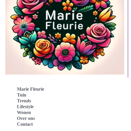
Marie Fleurie
Tuin
Trends
Lifestyle
Wonen
Over ons
Contact