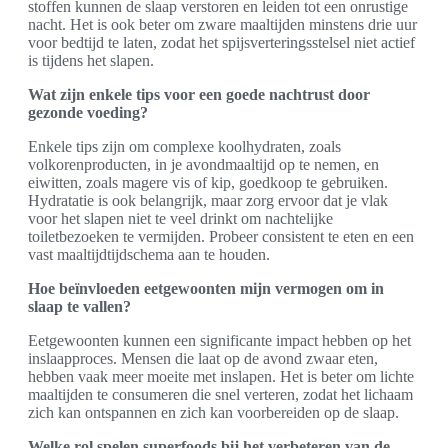
stoffen kunnen de slaap verstoren en leiden tot een onrustige
nacht. Het is ook beter om zware maaltijden minstens drie uur
voor bedtijd te laten, zodat het spijsverteringsstelsel niet actief
is tijdens het slapen.
Wat zijn enkele tips voor een goede nachtrust door
gezonde voeding?
Enkele tips zijn om complexe koolhydraten, zoals
volkorenproducten, in je avondmaaltijd op te nemen, en
eiwitten, zoals magere vis of kip, goedkoop te gebruiken.
Hydratatie is ook belangrijk, maar zorg ervoor dat je vlak
voor het slapen niet te veel drinkt om nachtelijke
toiletbezoeken te vermijden. Probeer consistent te eten en een
vast maaltijdtijdschema aan te houden.
Hoe beïnvloeden eetgewoonten mijn vermogen om in
slaap te vallen?
Eetgewoonten kunnen een significante impact hebben op het
inslaapproces. Mensen die laat op de avond zwaar eten,
hebben vaak meer moeite met inslapen. Het is beter om lichte
maaltijden te consumeren die snel verteren, zodat het lichaam
zich kan ontspannen en zich kan voorbereiden op de slaap.
Welke rol spelen superfoods bij het verbeteren van de