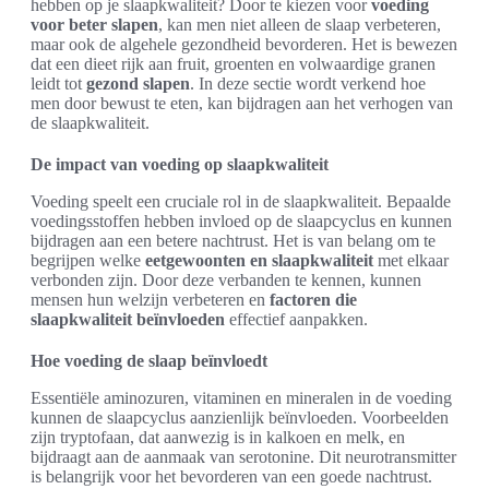
hebben op je slaapkwaliteit? Door te kiezen voor
voeding
voor beter slapen
, kan men niet alleen de slaap verbeteren,
maar ook de algehele gezondheid bevorderen. Het is bewezen
dat een dieet rijk aan fruit, groenten en volwaardige granen
leidt tot
gezond slapen
. In deze sectie wordt verkend hoe
men door bewust te eten, kan bijdragen aan het verhogen van
de slaapkwaliteit.
De impact van voeding op slaapkwaliteit
Voeding speelt een cruciale rol in de slaapkwaliteit. Bepaalde
voedingsstoffen hebben invloed op de slaapcyclus en kunnen
bijdragen aan een betere nachtrust. Het is van belang om te
begrijpen welke
eetgewoonten en slaapkwaliteit
met elkaar
verbonden zijn. Door deze verbanden te kennen, kunnen
mensen hun welzijn verbeteren en
factoren die
slaapkwaliteit beïnvloeden
effectief aanpakken.
Hoe voeding de slaap beïnvloedt
Essentiële aminozuren, vitaminen en mineralen in de voeding
kunnen de slaapcyclus aanzienlijk beïnvloeden. Voorbeelden
zijn tryptofaan, dat aanwezig is in kalkoen en melk, en
bijdraagt aan de aanmaak van serotonine. Dit neurotransmitter
is belangrijk voor het bevorderen van een goede nachtrust.