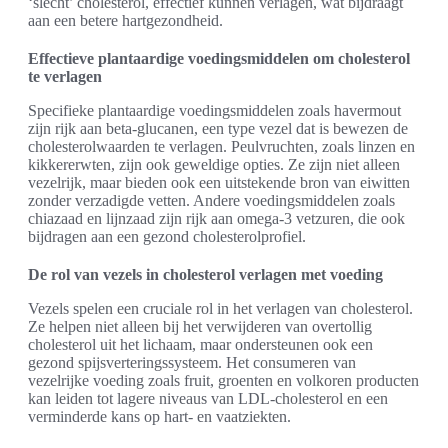
‘slecht’ cholesterol, effectief kunnen verlagen, wat bijdraagt
aan een betere hartgezondheid.
Effectieve plantaardige voedingsmiddelen om cholesterol
te verlagen
Specifieke plantaardige voedingsmiddelen zoals havermout
zijn rijk aan beta-glucanen, een type vezel dat is bewezen de
cholesterolwaarden te verlagen. Peulvruchten, zoals linzen en
kikkererwten, zijn ook geweldige opties. Ze zijn niet alleen
vezelrijk, maar bieden ook een uitstekende bron van eiwitten
zonder verzadigde vetten. Andere voedingsmiddelen zoals
chiazaad en lijnzaad zijn rijk aan omega-3 vetzuren, die ook
bijdragen aan een gezond cholesterolprofiel.
De rol van vezels in cholesterol verlagen met voeding
Vezels spelen een cruciale rol in het verlagen van cholesterol.
Ze helpen niet alleen bij het verwijderen van overtollig
cholesterol uit het lichaam, maar ondersteunen ook een
gezond spijsverteringssysteem. Het consumeren van
vezelrijke voeding zoals fruit, groenten en volkoren producten
kan leiden tot lagere niveaus van LDL-cholesterol en een
verminderde kans op hart- en vaatziekten.