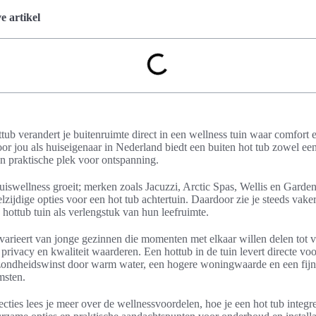
 artikel
ttub verandert je buitenruimte direct in een wellness tuin waar comfort 
 jou als huiseigenaar in Nederland biedt een buiten hot tub zowel een 
en praktische plek voor ontspanning.
uiswellness groeit; merken zoals Jacuzzi, Arctic Spas, Wellis en Garde
elzijdige opties voor een hot tub achtertuin. Daardoor zie je steeds vak
 hottub tuin als verlengstuk van hun leefruimte.
arieert van jonge gezinnen die momenten met elkaar willen delen tot v
privacy en kwaliteit waarderen. Een hottub in de tuin levert directe voo
zondheidswinst door warm water, een hogere woningwaarde en een fijn
msten.
cties lees je meer over de wellnessvoordelen, hoe je een hot tub integre