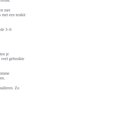
ebruik.
en met
 met een testkit
 de 3–6
ten je
 veel gebruikte
Slimme
en.
talleren. Zo