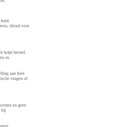
tie.
e kunt
ness, ideaal voor
 helpt herstel
ten en
lling aan heet
dische vragen of
scentra en geen
 bij
eëert