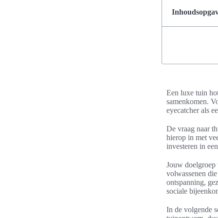
Inhoudsopgave
Een luxe tuin ho
samenkomen. Voor
eyecatcher als e
De vraag naar th
hierop in met ve
investeren in een
Jouw doelgroep v
volwassenen die 
ontspanning, ge
sociale bijeenko
In de volgende se