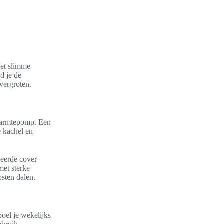
Met slimme
d je de
 vergroten.
 warmtepomp. Een
e kachel en
leerde cover
et sterke
osten dalen.
spoel je wekelijks