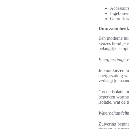
Accessoire
Ingebouwde
Gebruik w
Duurzaamheid, 
Een moderne tui
keuzes houd je e
belangrijkste op
Energiezuinige v
Je kunt kiezen t
energiezuinig wa
verlaagt je maan
Goede isolatie m
beperken warmte
isolatie, wat de
Waterbehandeling
Zuivering begint 