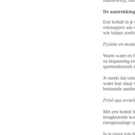
tuinontwerp, duu
De aantrekkings
Een hottub in je 
ontsnappen aan d
wie balans zoekt
Fysieke en ment
Warm water en hy
na inspanning en
sportonderzoek t
Je merkt dat ont
water kan slaap 
bestaande aando
Privé-spa ervari
Met een hottub h
terugkerende kos
energiezuinige 
In je eigen tuin 