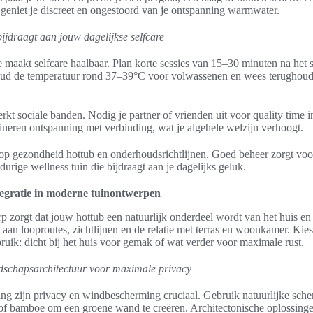
geniet je discreet en ongestoord van je ontspanning warmwater.
ijdraagt aan jouw dagelijkse selfcare
e maakt selfcare haalbaar. Plan korte sessies van 15–30 minuten na het s
oud de temperatuur rond 37–39°C voor volwassenen en wees terughoud
rkt sociale banden. Nodig je partner of vrienden uit voor quality time i
eren ontspanning met verbinding, wat je algehele welzijn verhoogt.
 op gezondheid hottub en onderhoudsrichtlijnen. Goed beheer zorgt voor
durige wellness tuin die bijdraagt aan je dagelijks geluk.
tegratie in moderne tuinontwerpen
 zorgt dat jouw hottub een natuurlijk onderdeel wordt van het huis en
aan looproutes, zichtlijnen en de relatie met terras en woonkamer. Kies
bruik: dicht bij het huis voor gemak of wat verder voor maximale rust.
ndschapsarchitectuur voor maximale privacy
sing zijn privacy en windbescherming cruciaal. Gebruik natuurlijke sch
 of bamboe om een groene wand te creëren. Architectonische oplossing