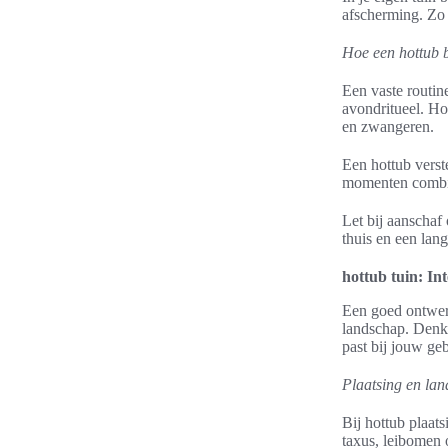
afscherming. Zo 
Hoe een hottub b
Een vaste routin
avondritueel. H
en zwangeren.
Een hottub verste
momenten combin
Let bij aanschaf
thuis en een lang
hottub tuin: In
Een goed ontwerp
landschap. Denk 
past bij jouw ge
Plaatsing en la
Bij hottub plaat
taxus, leibomen