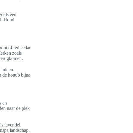
zoals een
ud. Houd
out of red cedar
Merken zoals
 terugkomen.
 tuinen.
n de hottub bijna
s en
den naar de plek
ls lavendel,
enspa landschap.