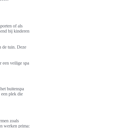
porten of als
end bij kinderen
n de tuin. Deze
 een veilige spa
 het buitenspa
 een plek die
ermen zoals
en werken prima: