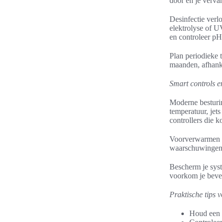
door en je verva
Desinfectie verl
elektrolyse of U
en controleer pH 
Plan periodieke 
maanden, afhanke
Smart controls e
Moderne besturin
temperatuur, jet
controllers die 
Voorverwarmen o
waarschuwingen s
Bescherm je syst
voorkom je bevei
Praktische tips 
Houd een l