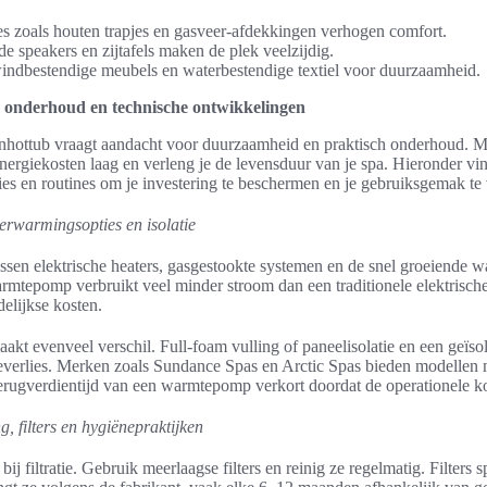
s zoals houten trapjes en gasveer-afdekkingen verhogen comfort.
 speakers en zijtafels maken de plek veelzijdig.
indbestendige meubels en waterbestendige textiel voor duurzaamheid.
onderhoud en technische ontwikkelingen
nhottub vraagt aandacht voor duurzaamheid en praktisch onderhoud. 
nergiekosten laag en verleng je de levensduur van je spa. Hieronder vin
ties en routines om je investering te beschermen en je gebruiksgemak te
erwarmingsopties en isolatie
ussen elektrische heaters, gasgestookte systemen en de snel groeiende
rmtepomp verbruikt veel minder stroom dan een traditionele elektrisch
delijkse kosten.
aakt evenveel verschil. Full-foam vulling of paneelisolatie en een geïso
verlies. Merken zoals Sundance Spas en Arctic Spas bieden modellen m
 terugverdientijd van een warmtepomp verkort doordat de operationele k
, filters en hygiënepraktijken
bij filtratie. Gebruik meerlaagse filters en reinig ze regelmatig. Filters 