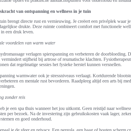
rzame opties en praktische aandachtspunten voor onderhoud en installa
kracht van ontspanning en wellness in je tuin
tuin brengt directe rust en vernieuwing. Je creëert een privéplek waar j
agelijkse drukte. Deze ruimte combineert comfort met functionele well
 in een druk leven.
ale voordelen van warm water
dromassage verlagen spierspanning en verbeteren de doorbloeding. Dit
 vermindert stijfheid bij artrose of reumatische klachten. Fysiotherapeu
onen dat regelmatige sessies het fysieke herstel kunnen versnellen.
spanning warmwater ook je stressniveaus verlaagt. Kortdurende blootste
verbeteren en mentale rust bevorderen. Raadpleeg altijd een arts bij me
eningen.
ng zonder reis
eb je een spa thuis wanneer het jou uitkomt. Geen reistijd naar wellnes
ten per bezoek. Na de investering zijn gebruikskosten vaak lager, zeker
systemen en goed onderhoud.
bepaal je de sfeer en privacy. Een pergola, een haag of houten scherm cr