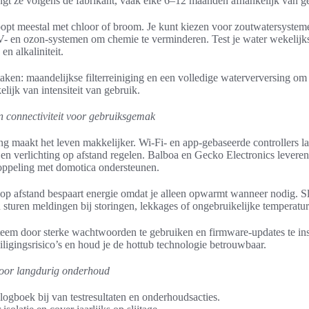
ngt ze volgens de fabrikant, vaak elke 6–12 maanden afhankelijk van g
oopt meestal met chloor of broom. Je kunt kiezen voor zoutwatersystem
V- en ozon-systemen om chemie te verminderen. Test je water wekelijks
en alkaliniteit.
taken: maandelijkse filterreiniging en een volledige waterverversing om
lijk van intensiteit van gebruik.
n connectiviteit voor gebruiksgemak
g maakt het leven makkelijker. Wi-Fi- en app-gebaseerde controllers la
s en verlichting op afstand regelen. Balboa en Gecko Electronics leveren
koppeling met domotica ondersteunen.
p afstand bespaart energie omdat je alleen opwarmt wanneer nodig. 
turen meldingen bij storingen, lekkages of ongebruikelijke temperatur
eem door sterke wachtwoorden te gebruiken en firmware-updates te ins
ligingsrisico’s en houd je de hottub technologie betrouwbaar.
voor langdurig onderhoud
ogboek bij van testresultaten en onderhoudsacties.