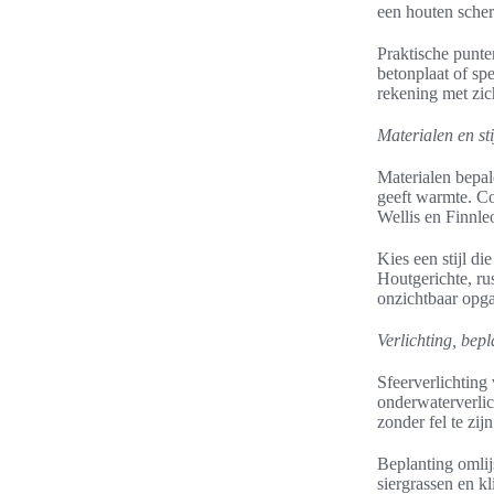
een houten scher
Praktische punte
betonplaat of sp
rekening met zich
Materialen en sti
Materialen bepa
geeft warmte. Co
Wellis en Finnle
Kies een stijl di
Houtgerichte, ru
onzichtbaar opga
Verlichting, bepl
Sfeerverlichting
onderwaterverlic
zonder fel te zijn
Beplanting omlij
siergrassen en k