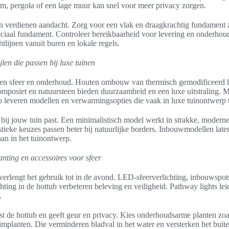
m, pergola of een lage muur kan snel voor meer privacy zorgen.
n verdienen aandacht. Zorg voor een vlak en draagkrachtig fundament 
eciaal fundament. Controleer bereikbaarheid voor levering en onderho
tlijnen vanuit buren en lokale regels.
jlen die passen bij luxe tuinen
len sfeer en onderhoud. Houten ombouw van thermisch gemodificeerd h
mposiet en natuursteen bieden duurzaamheid en een luxe uitstraling. 
o leveren modellen en verwarmingsopties die vaak in luxe tuinontwerp
e bij jouw tuin past. Een minimalistisch model werkt in strakke, moderne
stieke keuzes passen beter bij natuurlijke borders. Inbouwmodellen late
an in het tuinontwerp.
anting en accessoires voor sfeer
 verlengt het gebruik tot in de avond. LED-sfeerverlichting, inbouwspot
hting in de hottub verbeteren beleving en veiligheid. Pathway lights lei
.
st de hottub en geeft geur en privacy. Kies onderhoudsarme planten zoa
limplanten. Die verminderen bladval in het water en versterken het buit