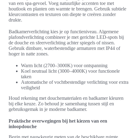
van een spa-gevoel. Voeg natuurlijke accenten toe met
houtlook en planten om warmte te brengen. Gebruik subtiele
kleurcontrasten en texturen om diepte te creëren zonder
drukte.
Badkamerverlichting kies je op functieniveau. Algemene
plafondverlichting combineer je met gerichte LED-spots bij
de douche en sfeerverlichting achter spiegels of nissen.
Gebruik dimbare, waterbestendige armaturen met IP44 of
hoger in natte zones.
Warm licht (2700–3000K) voor ontspanning
Koel neutraal licht (3000–4000K) voor functionele
taken
Automatische of vochtbestendige verlichting voor extra
veiligheid
Houd rekening met douchematerialen en badkamer kleuren
bij elke keuze. Zo behoud je samenhang tussen stijl en
gebruiksgemak in je moderne badkamer.
Praktische overwegingen bij het kiezen van een
inloopdouche
Begin met nauwkeurig meten van de beschikbare ruimte.