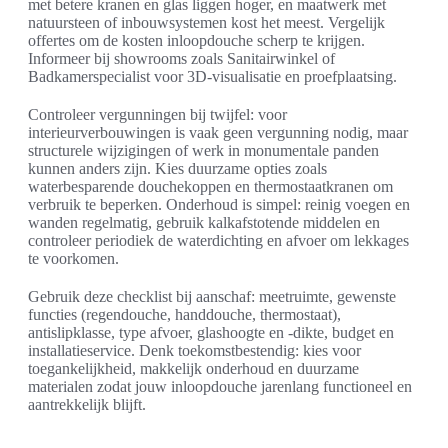
met betere kranen en glas liggen hoger, en maatwerk met
natuursteen of inbouwsystemen kost het meest. Vergelijk
offertes om de kosten inloopdouche scherp te krijgen.
Informeer bij showrooms zoals Sanitairwinkel of
Badkamerspecialist voor 3D-visualisatie en proefplaatsing.
Controleer vergunningen bij twijfel: voor
interieurverbouwingen is vaak geen vergunning nodig, maar
structurele wijzigingen of werk in monumentale panden
kunnen anders zijn. Kies duurzame opties zoals
waterbesparende douchekoppen en thermostaatkranen om
verbruik te beperken. Onderhoud is simpel: reinig voegen en
wanden regelmatig, gebruik kalkafstotende middelen en
controleer periodiek de waterdichting en afvoer om lekkages
te voorkomen.
Gebruik deze checklist bij aanschaf: meetruimte, gewenste
functies (regendouche, handdouche, thermostaat),
antislipklasse, type afvoer, glashoogte en -dikte, budget en
installatieservice. Denk toekomstbestendig: kies voor
toegankelijkheid, makkelijk onderhoud en duurzame
materialen zodat jouw inloopdouche jarenlang functioneel en
aantrekkelijk blijft.