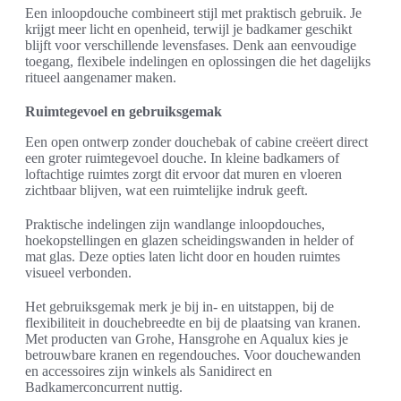
Een inloopdouche combineert stijl met praktisch gebruik. Je
krijgt meer licht en openheid, terwijl je badkamer geschikt
blijft voor verschillende levensfases. Denk aan eenvoudige
toegang, flexibele indelingen en oplossingen die het dagelijks
ritueel aangenamer maken.
Ruimtegevoel en gebruiksgemak
Een open ontwerp zonder douchebak of cabine creëert direct
een groter ruimtegevoel douche. In kleine badkamers of
loftachtige ruimtes zorgt dit ervoor dat muren en vloeren
zichtbaar blijven, wat een ruimtelijke indruk geeft.
Praktische indelingen zijn wandlange inloopdouches,
hoekopstellingen en glazen scheidingswanden in helder of
mat glas. Deze opties laten licht door en houden ruimtes
visueel verbonden.
Het gebruiksgemak merk je bij in- en uitstappen, bij de
flexibiliteit in douchebreedte en bij de plaatsing van kranen.
Met producten van Grohe, Hansgrohe en Aqualux kies je
betrouwbare kranen en regendouches. Voor douchewanden
en accessoires zijn winkels als Sanidirect en
Badkamerconcurrent nuttig.