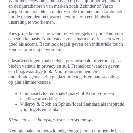
Werk met accessoires die passen bij de stijl. Inbouwplanken
en designradiatoren van merken zoals Zehnder of Vasco
voegen functionaliteit zonder visuele rommel toe. Combineer
koude materialen met warme texturen om een klinische
uitstraling te voorkomen.
Kies grote keramische wand- en vloertegels of porcelain voor
een strakke basis. Natuursteen zoals marmer of leisteen werkt
goed als accent. Betonlook tegels geven een industriële touch
zonder rommelig te worden.
Glasafwerkingen zoals helder, gezandstraald of gerookt glas
bieden variatie in privacy en stijl. Frameloze wanden geven
een hoogwaardige look. Voor duurzaamheid en
onderhoudsgemak zijn geglazuurde tegels en nano-coatings
op glas slimme keuzes.
Composietvloeren zoals Quaryl of Krion voor een
naadloze afwerking
Villeroy & Boch en Sphinx/Ideal Standard als inspiratie
voor tegels en sanitair
Kleur- en verlichtingstips voor een serene sfeer
Neutrale paletten met wit, beige en grijstonen vormen de basis