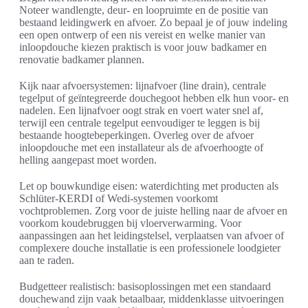
Noteer wandlengte, deur- en loopruimte en de positie van
bestaand leidingwerk en afvoer. Zo bepaal je of jouw indeling
een open ontwerp of een nis vereist en welke manier van
inloopdouche kiezen praktisch is voor jouw badkamer en
renovatie badkamer plannen.
Kijk naar afvoersystemen: lijnafvoer (line drain), centrale
tegelput of geïntegreerde douchegoot hebben elk hun voor- en
nadelen. Een lijnafvoer oogt strak en voert water snel af,
terwijl een centrale tegelput eenvoudiger te leggen is bij
bestaande hoogtebeperkingen. Overleg over de afvoer
inloopdouche met een installateur als de afvoerhoogte of
helling aangepast moet worden.
Let op bouwkundige eisen: waterdichting met producten als
Schlüter-KERDI of Wedi-systemen voorkomt
vochtproblemen. Zorg voor de juiste helling naar de afvoer en
voorkom koudebruggen bij vloerverwarming. Voor
aanpassingen aan het leidingstelsel, verplaatsen van afvoer of
complexere douche installatie is een professionele loodgieter
aan te raden.
Budgetteer realistisch: basisoplossingen met een standaard
douchewand zijn vaak betaalbaar, middenklasse uitvoeringen