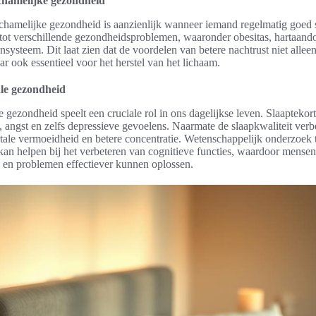
ichamelijke gezondheid
chamelijke gezondheid is aanzienlijk wanneer iemand regelmatig goed s
 tot verschillende gezondheidsproblemen, waaronder obesitas, hartaan
ysteem. Dit laat zien dat de voordelen van betere nachtrust niet alleen
ar ook essentieel voor het herstel van het lichaam.
ale gezondheid
 gezondheid speelt een cruciale rol in ons dagelijkse leven. Slaaptekort
, angst en zelfs depressieve gevoelens. Naarmate de slaapkwaliteit verbe
le vermoeidheid en betere concentratie. Wetenschappelijk onderzoek t
kan helpen bij het verbeteren van cognitieve functies, waardoor mensen
 en problemen effectiever kunnen oplossen.