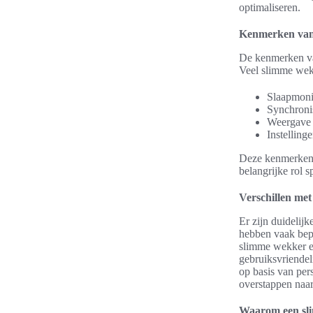
optimaliseren.
Kenmerken van
De kenmerken va
Veel slimme wekk
Slaapmonit
Synchronis
Weergave v
Instelling
Deze kenmerken z
belangrijke rol 
Verschillen met
Er zijn duidelij
hebben vaak bepe
slimme wekker ee
gebruiksvriendel
op basis van per
overstappen naa
Waarom een sli