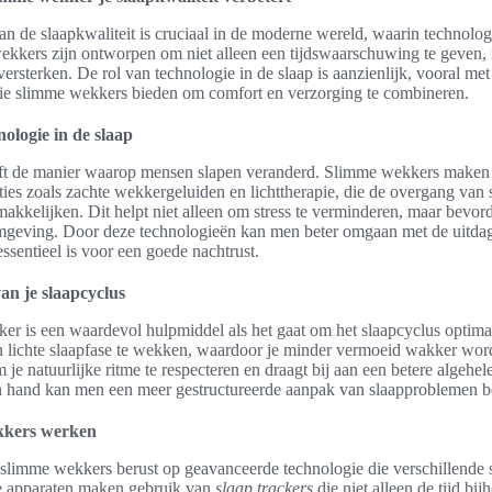
an de slaapkwaliteit is cruciaal in de moderne wereld, waarin technologi
ekkers zijn ontworpen om niet alleen een tijdswaarschuwing te geven
versterken. De rol van technologie in de slaap is aanzienlijk, vooral met
ie slimme wekkers bieden om comfort en verzorging te combineren.
nologie in de slaap
ft de manier waarop mensen slapen veranderd. Slimme wekkers maken
ties zoals zachte wekkergeluiden en lichttherapie, die de overgang van 
kkelijken. Dit helpt niet alleen om stress te verminderen, maar bevor
omgeving. Door deze technologieën kan men beter omgaan met de uitda
ssentieel is voor een goede nachtrust.
an je slaapcyclus
r is een waardevol hulpmiddel als het gaat om het slaapcyclus optimali
en lichte slaapfase te wekken, waardoor je minder vermoeid wakker wo
 om je natuurlijke ritme te respecteren en draagt bij aan een betere algehel
in hand kan men een meer gestructureerde aanpak van slaapproblemen b
kkers werken
limme wekkers berust op geavanceerde technologie die verschillende s
e apparaten maken gebruik van
slaap trackers
die niet alleen de tijd bi