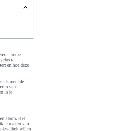
 Een slimme
yclus te
tert en hoe deze
ke als mentale
teren van
n in je
een alarm. Het
uik te maken van
pkwaliteit willen