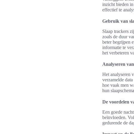
inzicht bieden i
effectief te analy
Gebruik van sl
Slaap trackers z
zoals de duur va
beter begrijpen
informatie te ve
het verbeteren v
Analyseren van
Het analyseren 
verzamelde data 
hoe vaak men wa
hun slaapschema’s
De voordelen va
Een goede nachtr
beïnvloeden. Vo
gedurende de dag.