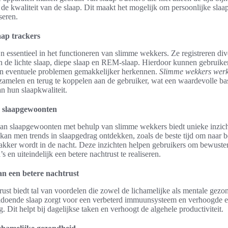
n de kwaliteit van de slaap. Dit maakt het mogelijk om persoonlijke sl
seren.
aap trackers
ijn essentieel in het functioneren van slimme wekkers. Ze registreren di
n de lichte slaap, diepe slaap en REM-slaap. Hierdoor kunnen gebruike
 en eventuele problemen gemakkelijker herkennen.
Slimme wekkers wer
rzamelen en terug te koppelen aan de gebruiker, wat een waardevolle ba
an hun slaapkwaliteit.
 slaapgewoonten
van slaapgewoonten met behulp van slimme wekkers biedt unieke inzic
kan men trends in slaapgedrag ontdekken, zoals de beste tijd om naar b
kker wordt in de nacht. Deze inzichten helpen gebruikers om bewuste
 en uiteindelijk een betere nachtrust te realiseren.
n een betere nachtrust
ust biedt tal van voordelen die zowel de lichamelijke als mentale gezo
ldoende slaap zorgt voor een verbeterd immuunsysteem en verhoogde e
 Dit helpt bij dagelijkse taken en verhoogt de algehele productiviteit.