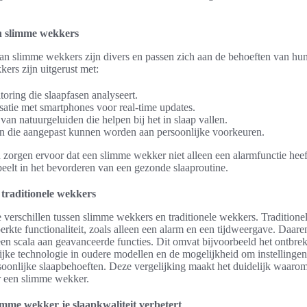
 slimme wekkers
n slimme wekkers zijn divers en passen zich aan de behoeften van hun
ers zijn uitgerust met:
oring die slaapfasen analyseert.
atie met smartphones voor real-time updates.
an natuurgeluiden die helpen bij het in slaap vallen.
en die aangepast kunnen worden aan persoonlijke voorkeuren.
orgen ervoor dat een slimme wekker niet alleen een alarmfunctie heef
speelt in het bevorderen van een gezonde slaaproutine.
 traditionele wekkers
ke verschillen tussen slimme wekkers en traditionele wekkers. Tradition
rkte functionaliteit, zoals alleen een alarm en een tijdweergave. Daare
n scala aan geavanceerde functies. Dit omvat bijvoorbeeld het ontbre
ijke technologie in oudere modellen en de mogelijkheid om instellingen
soonlijke slaapbehoeften. Deze vergelijking maakt het duidelijk waaro
r een slimme wekker.
mme wekker je slaapkwaliteit verbetert