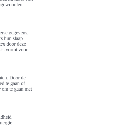
aapgewoonten
verse gegevens,
rs hun slaap
ken
door deze
sis vormt voor
hten. Door de
ed te gaan of
r om te gaan met
ndheid
nergie