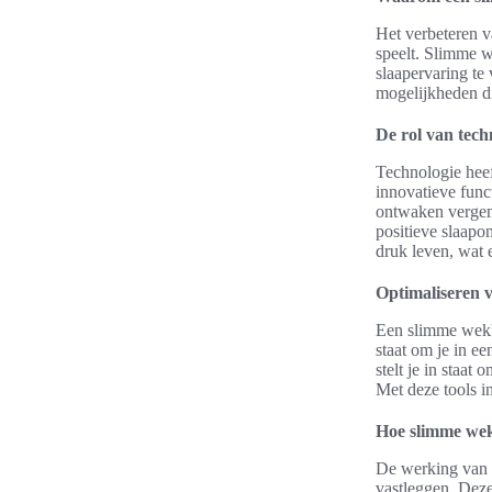
Het verbeteren v
speelt. Slimme w
slaapervaring te 
mogelijkheden d
De rol van tech
Technologie hee
innovatieve func
ontwaken vergema
positieve slaap
druk leven, wat e
Optimaliseren v
Een slimme wekke
staat om je in e
stelt je in staat
Met deze tools 
Hoe slimme we
De werking van s
vastleggen. Dez