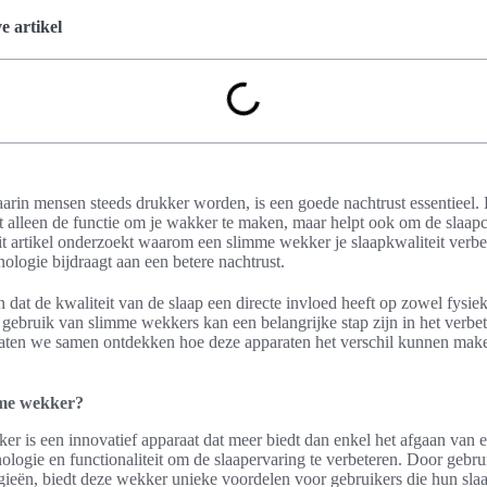
 artikel
arin mensen steeds drukker worden, is een goede nachtrust essentieel.
t alleen de functie om je wakker te maken, maar helpt ook om de slaapc
it artikel onderzoekt waarom een slimme wekker je slaapkwaliteit verbe
nologie bijdraagt aan een betere nachtrust.
 dat de kwaliteit van de slaap een directe invloed heeft op zowel fysie
gebruik van slimme wekkers kan een belangrijke stap zijn in het verbe
Laten we samen ontdekken hoe deze apparaten het verschil kunnen make
mme wekker?
r is een innovatief apparaat dat meer biedt dan enkel het afgaan van 
ologie en functionaliteit om de slaapervaring te verbeteren. Door gebr
ieën, biedt deze wekker unieke voordelen voor gebruikers die hun slaa