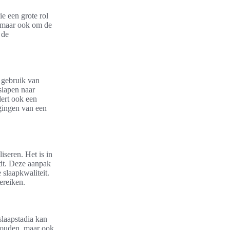
e een grote rol
, maar ook om de
 de
 gebruik van
slapen naar
dert ook een
gingen van een
seren. Het is in
rdt. Deze aanpak
e slaapkwaliteit.
ereiken.
laapstadia kan
jhouden, maar ook