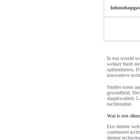
Inhoudsopgave
In een wereld wa
wekker biedt nie
optimaliseren. D
innovatieve tech
Studies tonen aan
gezondheid. Het 
slaapkwaliteit. 
nachtroutine.
Wat is een sli
Een slimme wekke
combineert techn
slimme technolog