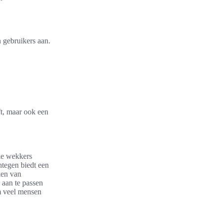
 gebruikers aan.
t, maar ook een
ele wekkers
ntegen biedt een
ken van
 aan te passen
m veel mensen