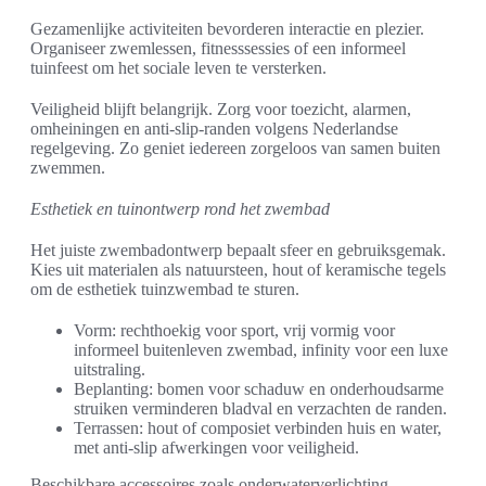
Gezamenlijke activiteiten bevorderen interactie en plezier.
Organiseer zwemlessen, fitnesssessies of een informeel
tuinfeest om het sociale leven te versterken.
Veiligheid blijft belangrijk. Zorg voor toezicht, alarmen,
omheiningen en anti-slip-randen volgens Nederlandse
regelgeving. Zo geniet iedereen zorgeloos van samen buiten
zwemmen.
Esthetiek en tuinontwerp rond het zwembad
Het juiste zwembadontwerp bepaalt sfeer en gebruiksgemak.
Kies uit materialen als natuursteen, hout of keramische tegels
om de esthetiek tuinzwembad te sturen.
Vorm: rechthoekig voor sport, vrij vormig voor
informeel buitenleven zwembad, infinity voor een luxe
uitstraling.
Beplanting: bomen voor schaduw en onderhoudsarme
struiken verminderen bladval en verzachten de randen.
Terrassen: hout of composiet verbinden huis en water,
met anti-slip afwerkingen voor veiligheid.
Beschikbare accessoires zoals onderwaterverlichting,