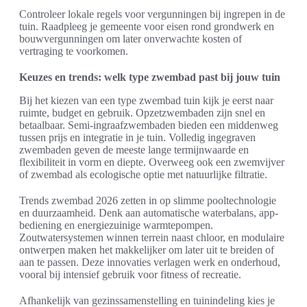
Controleer lokale regels voor vergunningen bij ingrepen in de
tuin. Raadpleeg je gemeente voor eisen rond grondwerk en
bouwvergunningen om later onverwachte kosten of
vertraging te voorkomen.
Keuzes en trends: welk type zwembad past bij jouw tuin
Bij het kiezen van een type zwembad tuin kijk je eerst naar
ruimte, budget en gebruik. Opzetzwembaden zijn snel en
betaalbaar. Semi-ingraafzwembaden bieden een middenweg
tussen prijs en integratie in je tuin. Volledig ingegraven
zwembaden geven de meeste lange termijnwaarde en
flexibiliteit in vorm en diepte. Overweeg ook een zwemvijver
of zwembad als ecologische optie met natuurlijke filtratie.
Trends zwembad 2026 zetten in op slimme pooltechnologie
en duurzaamheid. Denk aan automatische waterbalans, app-
bediening en energiezuinige warmtepompen.
Zoutwatersystemen winnen terrein naast chloor, en modulaire
ontwerpen maken het makkelijker om later uit te breiden of
aan te passen. Deze innovaties verlagen werk en onderhoud,
vooral bij intensief gebruik voor fitness of recreatie.
Afhankelijk van gezinssamenstelling en tuinindeling kies je