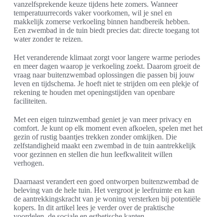
vanzelfsprekende keuze tijdens hete zomers. Wanneer
temperatuurrecords vaker voorkomen, wil je snel en
makkelijk zomerse verkoeling binnen handbereik hebben.
Een zwembad in de tuin biedt precies dat: directe toegang tot
water zonder te reizen.
Het veranderende klimaat zorgt voor langere warme periodes
en meer dagen waarop je verkoeling zoekt. Daarom groeit de
vraag naar buitenzwembad oplossingen die passen bij jouw
leven en tijdschema. Je hoeft niet te strijden om een plekje of
rekening te houden met openingstijden van openbare
faciliteiten.
Met een eigen tuinzwembad geniet je van meer privacy en
comfort. Je kunt op elk moment even afkoelen, spelen met het
gezin of rustig baantjes trekken zonder omkijken. Die
zelfstandigheid maakt een zwembad in de tuin aantrekkelijk
voor gezinnen en stellen die hun leefkwaliteit willen
verhogen.
Daarnaast verandert een goed ontworpen buitenzwembad de
beleving van de hele tuin. Het vergroot je leefruimte en kan
de aantrekkingskracht van je woning versterken bij potentiële
kopers. In dit artikel lees je verder over de praktische
voordelen, de sociale en esthetische kanten,