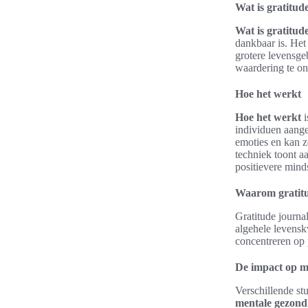
Wat is gratitud
Wat is gratitud
dankbaar is. Het
grotere levensge
waardering te on
Hoe het werkt
Hoe het werkt
i
individuen aangem
emoties en kan z
techniek toont a
positievere mind
Waarom gratitu
Gratitude journa
algehele levensk
concentreren op 
De impact op m
Verschillende s
mentale gezond