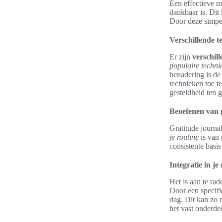
Een effectieve m
dankbaar is. Dit
Door deze simpel
Verschillende t
Er zijn
verschil
populaire techni
benadering is de
technieken toe t
gesteldheid ten 
Beoefenen van g
Gratitude journa
je routine
is van 
consistente basis
Integratie in je
Het is aan te ra
Door een specifi
dag. Dit kan zo 
het vast onderde