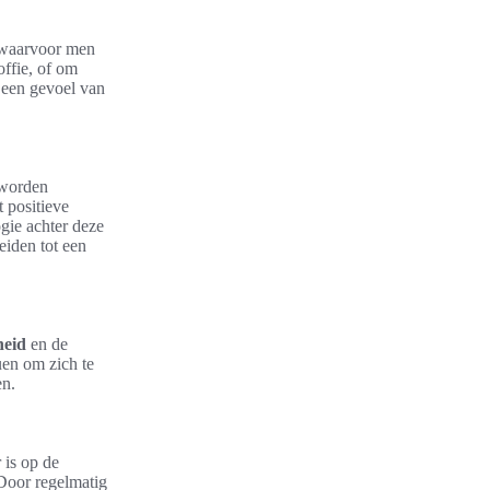
n waarvoor men
offie, of om
n een gevoel van
 worden
t positieve
gie achter deze
eiden tot een
heid
en de
uen om zich te
en.
is op de
 Door regelmatig