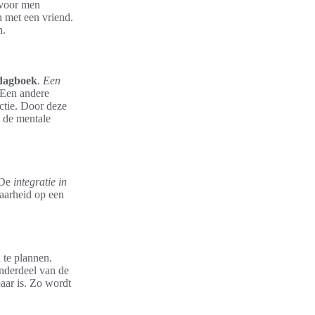
rvoor men
n met een vriend.
n.
dagboek
.
Een
 Een andere
ectie. Door deze
e de mentale
 De
integratie in
aarheid op een
 te plannen.
onderdeel van de
aar is. Zo wordt