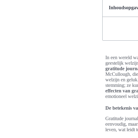
Inhoudsopgave
In een wereld wa
geestelijk welzi
gratitude journ
McCullough, die 
welzijn en gelu
stemming; ze kun
effecten van gr
emotioneel welzi
De betekenis va
Gratitude journa
eenvoudig, maar 
leven, wat leidt 