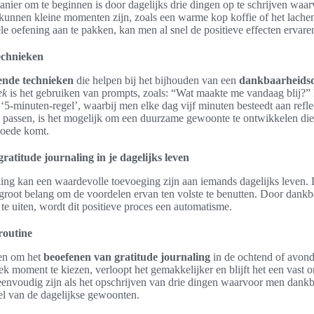
anier om te beginnen is door dagelijks drie dingen op te schrijven waa
 kunnen kleine momenten zijn, zoals een warme kop koffie of het lache
e oefening aan te pakken, kan men al snel de positieve effecten ervare
echnieken
lende technieken
die helpen bij het bijhouden van een
dankbaarheids
ek
is het gebruiken van prompts, zoals: “Wat maakte me vandaag blij?”
 ‘5-minuten-regel’, waarbij men elke dag vijf minuten besteedt aan refl
e passen, is het mogelijk om een duurzame gewoonte te ontwikkelen di
goede komt.
ratitude journaling in je dagelijks leven
ling kan een waardevolle toevoeging zijn aan iemands dagelijks leven.
groot belang om de voordelen ervan ten volste te benutten. Door dankb
 te uiten, wordt dit positieve proces een automatisme.
 routine
den om het
beoefenen van gratitude journaling
in de ochtend of avond
ek moment te kiezen, verloopt het gemakkelijker en blijft het een vast 
eenvoudig zijn als het opschrijven van drie dingen waarvoor men dankb
el van de dagelijkse gewoonten.