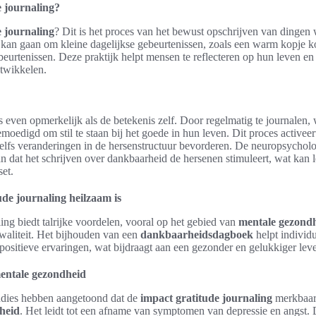
e journaling?
e journaling
? Dit is het proces van het bewust opschrijven van dinge
 kan gaan om kleine dagelijkse gebeurtenissen, zoals een warm kopje k
beurtenissen. Deze praktijk helpt mensen te reflecteren op hun leven e
twikkelen.
s even opmerkelijk als de betekenis zelf. Door regelmatig te journalen,
oedigd om stil te staan bij het goede in hun leven. Dit proces activeer
elfs veranderingen in de hersenstructuur bevorderen. De neuropsycholo
an dat het schrijven over dankbaarheid de hersenen stimuleert, wat kan l
set.
de journaling heilzaam is
ling biedt talrijke voordelen, vooral op het gebied van
mentale gezond
waliteit. Het bijhouden van een
dankbaarheidsdagboek
helpt individ
positieve ervaringen, wat bijdraagt aan een gezonder en gelukkiger lev
entale gezondheid
tudies hebben aangetoond dat de
impact gratitude journaling
merkbaar 
heid
. Het leidt tot een afname van symptomen van depressie en angst.