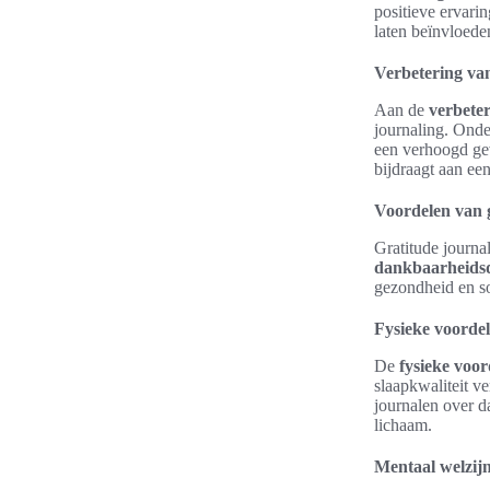
positieve ervari
laten beïnvloede
Verbetering van
Aan de
verbeter
journaling. Onde
een verhoogd gev
bijdraagt aan een
Voordelen van g
Gratitude journa
dankbaarheids
gezondheid en soc
Fysieke voorde
De
fysieke voor
slaapkwaliteit v
journalen over d
lichaam.
Mentaal welzij