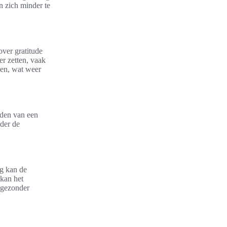
n zich minder te
over gratitude
r zetten, vaak
ven, wat weer
uden van een
nder de
ng kan de
 kan het
 gezonder