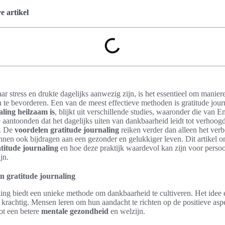
 artikel
ar stress en drukte dagelijks aanwezig zijn, is het essentieel om manie
jn te bevorderen. Een van de meest effectieve methoden is gratitude jour
aling heilzaam is
, blijkt uit verschillende studies, waaronder die van
aantoonden dat het dagelijks uiten van dankbaarheid leidt tot verhoog
k. De
voordelen gratitude journaling
reiken verder dan alleen het verb
nen ook bijdragen aan een gezonder en gelukkiger leven. Dit artikel o
atitude journaling
en hoe deze praktijk waardevol kan zijn voor persoo
jn.
n gratitude journaling
ling biedt een unieke methode om dankbaarheid te cultiveren. Het idee e
krachtig. Mensen leren om hun aandacht te richten op de positieve as
tot een betere
mentale gezondheid
en welzijn.