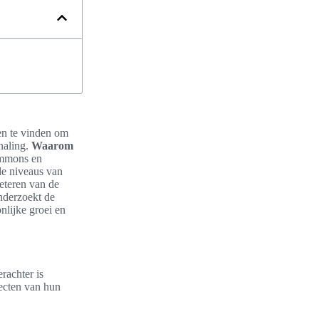
ren te vinden om
naling.
Waarom
 Emmons en
de niveaus van
eteren van de
nderzoekt de
nlijke groei en
rachter is
pecten van hun