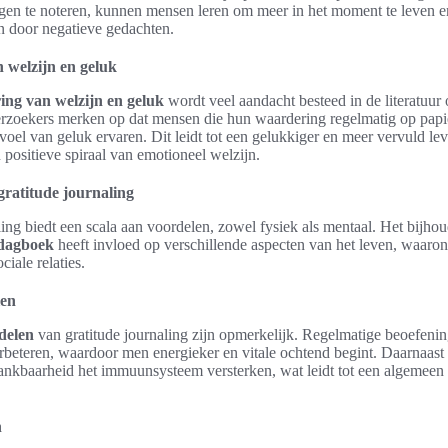
ngen te noteren, kunnen mensen leren om meer in het moment te leven e
n door negatieve gedachten.
 welzijn en geluk
ing van welzijn en geluk
wordt veel aandacht besteed in de literatuur 
rzoekers merken op dat mensen die hun waardering regelmatig op papie
oel van geluk ervaren. Dit leidt tot een gelukkiger en meer vervuld le
 positieve spiraal van emotioneel welzijn.
ratitude journaling
ling biedt een scala aan voordelen, zowel fysiek als mentaal. Het bijho
dagboek
heeft invloed op verschillende aspecten van het leven, waaro
iale relaties.
len
delen
van gratitude journaling zijn opmerkelijk. Regelmatige beoefeni
erbeteren, waardoor men energieker en vitale ochtend begint. Daarnaast
ankbaarheid het immuunsysteem versterken, wat leidt tot een algemeen
n